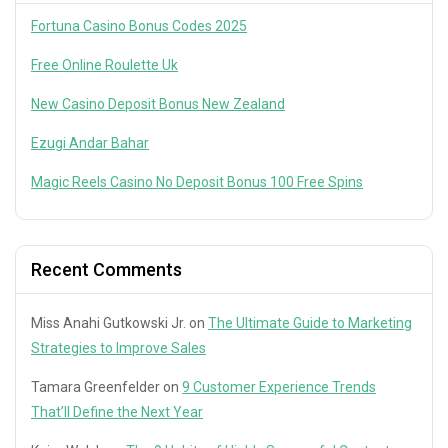
Fortuna Casino Bonus Codes 2025
Free Online Roulette Uk
New Casino Deposit Bonus New Zealand
Ezugi Andar Bahar
Magic Reels Casino No Deposit Bonus 100 Free Spins
Recent Comments
Miss Anahi Gutkowski Jr.
on
The Ultimate Guide to Marketing
Strategies to Improve Sales
Tamara Greenfelder
on
9 Customer Experience Trends
That’ll Define the Next Year