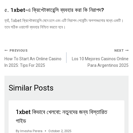
৫. 1xbet-এ ক্রিপ্টোকারেন্সি ব্যবহার করা কি নিরাপদ?
হ্যাঁ, 1xbet ক্রিপ্টোকারেন্সি মেনে চলে এবং এটি নিরাপদ পেমেন্টিং অপশনগুলোর মধ্যে একটি।
তবে সঠিক ওয়ালেট ব্যবহার নিশ্চিত করতে হবে।
PREVIOUS
NEXT
How To Start An Online Casino
Los 10 Mejores Casinos Online
In 2025: Tips For 2025
Para Argentinos 2025
Similar Posts
1xbet কিভাবে খেলবো: নতুনদের জন্য বিস্তারিত
গাইড
By
Imesha Perera
October 2, 2025