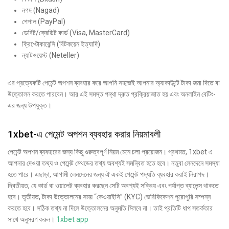
নগদ (Nagad)
পেপাল (PayPal)
ডেবিট/ক্রেডিট কার্ড (Visa, MasterCard)
ক্রিপ্টোকারেন্সি (বিটকয়েন ইত্যাদি)
ন্যাটওয়েস্ট (Neteller)
এর প্রত্যেকটি পেমেন্ট অপশন ব্যবহার করে আপনি সহজেই আপনার অ্যাকাউন্টে টাকা জমা দিতে বা
উত্তোলন করতে পারবেন। আর এই সমস্ত পন্থা দ্রুত প্রক্রিয়াজাত হয় এবং অনলাইন বেটিং-
এর জন্য উপযুক্ত।
1xbet-এ পেমেন্ট অপশন ব্যবহার করার নিয়মাবলী
পেমেন্ট অপশন ব্যবহারের জন্য কিছু গুরুত্বপূর্ণ নিয়ম মেনে চলা প্রয়োজন। প্রথমত, 1xbet এ
আপনার দেওয়া তথ্য ও পেমেন্ট মেথডের তথ্য অবশ্যই সমন্বিত হতে হবে। নতুবা লেনদেনে সমস্যা
হতে পারে। এছাড়া, আগামী লেনদেনের জন্য ঐ একই পেমেন্ট পদ্ধতি ব্যবহার করাই নিরাপদ।
দ্বিতীয়ত, যে কার্ড বা ওয়ালেট ব্যবহার করছেন সেটি অবশ্যই সক্রিয় এবং পর্যাপ্ত ব্যালেন্স থাকতে
হবে। তৃতীয়ত, টাকা উত্তোলনের সময় “কেওয়াইসি” (KYC) ভেরিফিকেশন পুরোপুরি সম্পন্ন
করতে হবে। সঠিক তথ্য না দিলে উত্তোলনের অনুমতি মিলবে না। তাই প্রতিটি ধাপ সতর্কতার
সাথে অনুসরণ করুন।
1xbet app