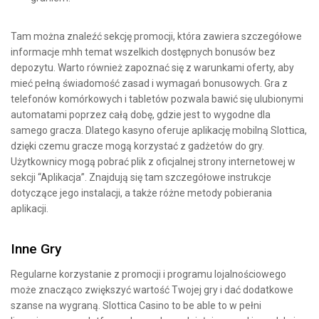
Tam można znaleźć sekcję promocji, która zawiera szczegółowe
informacje mhh temat wszelkich dostępnych bonusów bez
depozytu. Warto również zapoznać się z warunkami oferty, aby
mieć pełną świadomość zasad i wymagań bonusowych. Gra z
telefonów komórkowych i tabletów pozwala bawić się ulubionymi
automatami poprzez całą dobę, gdzie jest to wygodne dla
samego gracza. Dlatego kasyno oferuje aplikację mobilną Slottica,
dzięki czemu gracze mogą korzystać z gadżetów do gry.
Użytkownicy mogą pobrać plik z oficjalnej strony internetowej w
sekcji “Aplikacja”. Znajdują się tam szczegółowe instrukcje
dotyczące jego instalacji, a także różne metody pobierania
aplikacji.
Inne Gry
Regularne korzystanie z promocji i programu lojalnościowego
może znacząco zwiększyć wartość Twojej gry i dać dodatkowe
szanse na wygraną. Slottica Casino to be able to w pełni