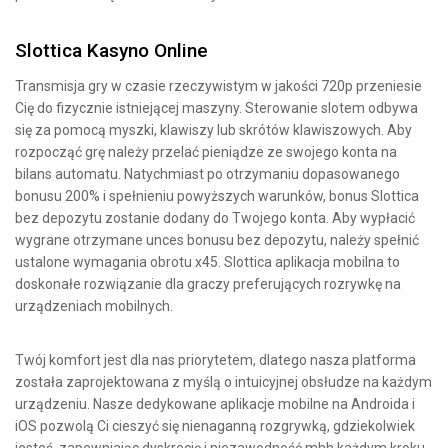
Slottica Kasyno Online
Transmisja gry w czasie rzeczywistym w jakości 720p przeniesie
Cię do fizycznie istniejącej maszyny. Sterowanie slotem odbywa
się za pomocą myszki, klawiszy lub skrótów klawiszowych. Aby
rozpocząć grę należy przelać pieniądze ze swojego konta na
bilans automatu. Natychmiast po otrzymaniu dopasowanego
bonusu 200% i spełnieniu powyższych warunków, bonus Slottica
bez depozytu zostanie dodany do Twojego konta. Aby wypłacić
wygrane otrzymane unces bonusu bez depozytu, należy spełnić
ustalone wymagania obrotu x45. Slottica aplikacja mobilna to
doskonałe rozwiązanie dla graczy preferujących rozrywkę na
urządzeniach mobilnych.
Twój komfort jest dla nas priorytetem, dlatego nasza platforma
została zaprojektowana z myślą o intuicyjnej obsłudze na każdym
urządzeniu. Nasze dedykowane aplikacje mobilne na Androida i
iOS pozwolą Ci cieszyć się nienaganną rozgrywką, gdziekolwiek
jesteś, zapewniając dyskrecję i niezawodność mhh każdym kroku.