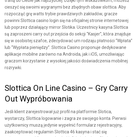
trafią do Ciebie jak najszybciej. Dzięki tym wskazówkom, możesz
cieszyć się swoimi wygranymi bez zbędnych obaw slottica. Aby
rozpocząć grę watts trybie prawdziwych zakładów, gracze
powinni Slottica casino login się na oficjalnej stronie internetowej
lub poprzez działający mirror Slotika. Uczestnicy kasyna Slottica
są zaproszeni carry out przejścia do sekcji “Kasjer”, która znajduje
się w osobistej szafce, zdecydować um rodzaju płatności “Wpłata”
lub “Wypłata pieniędzy”. Slottica Casino proponuje dedykowane
aplikacje mobilne zarówno na Androida, jak i iOS, umożliwiając
graczom korzystanie z wysokiej jakości doświadczenia mobilnej
rozrywki.
Slottica On Line Casino – Gry Carry
Out Wypróbowania
Jeśli klient zarejestrował już profil na platformie Slotica,
wystarczy, Slottica logowanie i zagra ze swojego konta. Pierwsi
użytkownicy muszą jedynie wypełnić formularz rejestracyjny,
zaakceptować regulamin Slottica 46 kasyna i stać się