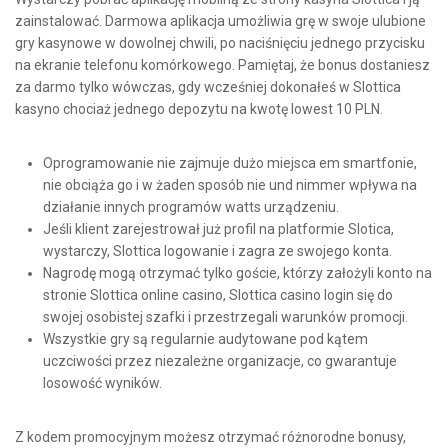
zainstalować. Darmowa aplikacja umożliwia grę w swoje ulubione
gry kasynowe w dowolnej chwili, po naciśnięciu jednego przycisku
na ekranie telefonu komórkowego. Pamiętaj, że bonus dostaniesz
za darmo tylko wówczas, gdy wcześniej dokonałeś w Slottica
kasyno chociaż jednego depozytu na kwotę lowest 10 PLN.
Oprogramowanie nie zajmuje dużo miejsca em smartfonie,
nie obciąża go i w żaden sposób nie und nimmer wpływa na
działanie innych programów watts urządzeniu.
Jeśli klient zarejestrował już profil na platformie Slotica,
wystarczy, Slottica logowanie i zagra ze swojego konta.
Nagrodę mogą otrzymać tylko goście, którzy założyli konto na
stronie Slottica online casino, Slottica casino login się do
swojej osobistej szafki i przestrzegali warunków promocji.
Wszystkie gry są regularnie audytowane pod kątem
uczciwości przez niezależne organizacje, co gwarantuje
losowość wyników.
Z kodem promocyjnym możesz otrzymać różnorodne bonusy,