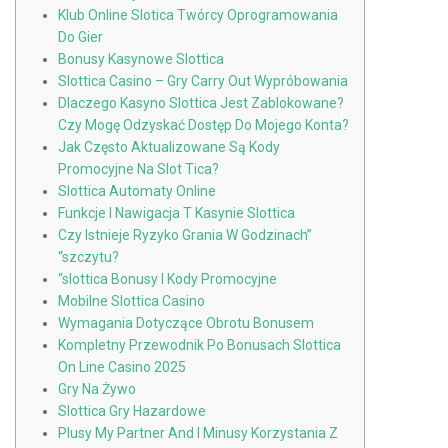
Klub Online Slotica Twórcy Oprogramowania
Do Gier
Bonusy Kasynowe Slottica
Slottica Casino – Gry Carry Out Wypróbowania
Dlaczego Kasyno Slottica Jest Zablokowane?
Czy Mogę Odzyskać Dostęp Do Mojego Konta?
Jak Często Aktualizowane Są Kody
Promocyjne Na Slot Tica?
Slottica Automaty Online
Funkcje I Nawigacja T Kasynie Slottica
Czy Istnieje Ryzyko Grania W Godzinach”
“szczytu?
“slottica Bonusy I Kody Promocyjne
Mobilne Slottica Casino
Wymagania Dotyczące Obrotu Bonusem
Kompletny Przewodnik Po Bonusach Slottica
On Line Casino 2025
Gry Na Żywo
Slottica Gry Hazardowe
Plusy My Partner And I Minusy Korzystania Z