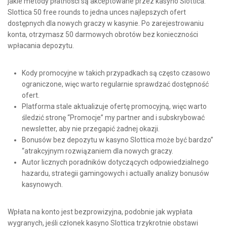
jakie metody płatności są akceptowane przez kasyno Slottica.
Slottica 50 free rounds to jedna unces najlepszych ofert
dostępnych dla nowych graczy w kasynie. Po zarejestrowaniu
konta, otrzymasz 50 darmowych obrotów bez konieczności
wpłacania depozytu.
Kody promocyjne w takich przypadkach są często czasowo
ograniczone, więc warto regularnie sprawdzać dostępność
ofert.
Platforma stale aktualizuje ofertę promocyjną, więc warto
śledzić stronę “Promocje” my partner and i subskrybować
newsletter, aby nie przegapić żadnej okazji.
Bonusów bez depozytu w kasyno Slottica może być bardzo”
“atrakcyjnym rozwiązaniem dla nowych graczy.
Autor licznych poradników dotyczących odpowiedzialnego
hazardu, strategii gamingowych i actually analizy bonusów
kasynowych.
Wpłata na konto jest bezprowizyjna, podobnie jak wypłata
wygranych, jeśli członek kasyno Slottica trzykrotnie obstawi