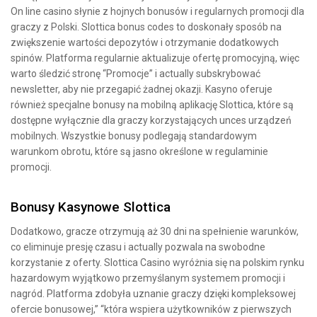
On line casino słynie z hojnych bonusów i regularnych promocji dla
graczy z Polski. Slottica bonus codes to doskonały sposób na
zwiększenie wartości depozytów i otrzymanie dodatkowych
spinów. Platforma regularnie aktualizuje ofertę promocyjną, więc
warto śledzić stronę “Promocje” i actually subskrybować
newsletter, aby nie przegapić żadnej okazji. Kasyno oferuje
również specjalne bonusy na mobilną aplikację Slottica, które są
dostępne wyłącznie dla graczy korzystających unces urządzeń
mobilnych. Wszystkie bonusy podlegają standardowym
warunkom obrotu, które są jasno określone w regulaminie
promocji.
Bonusy Kasynowe Slottica
Dodatkowo, gracze otrzymują aż 30 dni na spełnienie warunków,
co eliminuje presję czasu i actually pozwala na swobodne
korzystanie z oferty. Slottica Casino wyróżnia się na polskim rynku
hazardowym wyjątkowo przemyślanym systemem promocji i
nagród. Platforma zdobyła uznanie graczy dzięki kompleksowej
ofercie bonusowej,” “która wspiera użytkowników z pierwszych