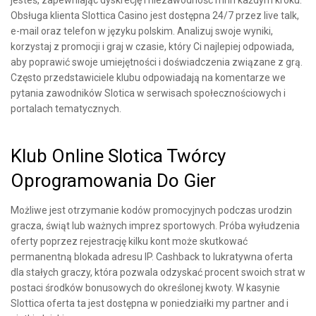
Obsługa klienta Slottica Casino jest dostępna 24/7 przez live talk,
e-mail oraz telefon w języku polskim. Analizuj swoje wyniki,
korzystaj z promocji i graj w czasie, który Ci najlepiej odpowiada,
aby poprawić swoje umiejętności i doświadczenia związane z grą.
Często przedstawiciele klubu odpowiadają na komentarze we
pytania zawodników Slotica w serwisach społecznościowych i
portalach tematycznych.
Klub Online Slotica Twórcy
Oprogramowania Do Gier
Możliwe jest otrzymanie kodów promocyjnych podczas urodzin
gracza, świąt lub ważnych imprez sportowych. Próba wyłudzenia
oferty poprzez rejestrację kilku kont może skutkować
permanentną blokada adresu IP. Cashback to lukratywna oferta
dla stałych graczy, która pozwala odzyskać procent swoich strat w
postaci środków bonusowych do określonej kwoty. W kasynie
Slottica oferta ta jest dostępna w poniedziałki my partner and i