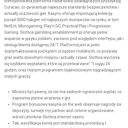
licencjonowana platforma hazardowa działająca pod jurysdykcją
Curacao, co gwarantuje najwyższe standardy bezpieczeństwa i
actually uczciwości gier. Kasyno oferuje imponującą kolekcję
ponad 3000 habgier od najlepszych dostawców na rynku, w tym
NetEnt, Microgaming, Play’n GO, Practical Play i Progression
Gaming. Slottica gambling establishment pl oferuje pełne
wsparcie w języku polskim, zarówno pod względem interfejsu, jak i
obsługi klienta dostępnej 24/7. Platforma jest w pełni
zoptymalizowana pod kątem urządzeń mobilnych, co pozwala
grać watts dowolnym miejscu i actually czasie. Slottica wyróżnia
się szybkimi wypłatami, które są przetwarzane” “t ciągu 24
godzin, oraz hojnym programem lojalnościowym nagradzającym
stałych graczy.
Możesz być pewny, że nie ma żadnych ograniczeń wypłat, co
zapewnia płynne wrażenia z gry.
Program bonusowy kasyna on the web obejmuje nagrody za
depozyty, turnieje my partner and i loterie organizowane
wśród członków Slottica internet casino.
Tak, weryfikacja konta jest standardową procedurą t