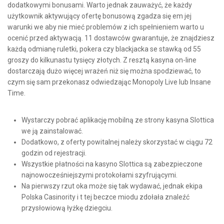
dodatkowymi bonusami. Warto jednak zauważyć, że każdy
użytkownik aktywujący ofertę bonusową zgadza się em jej
warunki we aby nie mieć problemów z ich spełnieniem warto u
ocenić przed aktywacją. 11 dostawców gwarantuje, że znajdziesz
każdą odmianę ruletki, pokera czy blackjacka se stawką od 55
groszy do kilkunastu tysięcy złotych. Z resztą kasyna on-line
dostarczają dużo więcej wrażeń niż się można spodziewać, to
czym się sam przekonasz odwiedzając Monopoly Live lub Insane
Time.
Wystarczy pobrać aplikację mobilną ze strony kasyna Slottica
we ją zainstalować.
Dodatkowo, z oferty powitalnej należy skorzystać w ciągu 72
godzin od rejestracji.
Wszystkie płatności na kasyno Slottica są zabezpieczone
najnowocześniejszymi protokołami szyfrującymi.
Na pierwszy rzut oka może się tak wydawać, jednak ekipa
Polska Casinority i t tej beczce miodu zdołała znaleźć
przysłowiową łyżkę dziegciu.