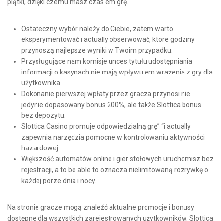
piątki, dzięki czemu masz czas em grę.
Ostateczny wybór należy do Ciebie, zatem warto
eksperymentować i actually obserwować, które godziny
przynoszą najlepsze wyniki w Twoim przypadku.
Przysługujące nam komisje unces tytułu udostępniania
informacji o kasynach nie mają wpływu em wrażenia z gry dla
użytkownika.
Dokonanie pierwszej wpłaty przez gracza przynosi nie
jedynie dopasowany bonus 200%, ale także Slottica bonus
bez depozytu.
Slottica Casino promuje odpowiedzialną grę” “i actually
zapewnia narzędzia pomocne w kontrolowaniu aktywności
hazardowej.
Większość automatów online i gier stołowych uruchomisz bez
rejestracji, a to be able to oznacza nielimitowaną rozrywkę o
każdej porze dnia i nocy.
Na stronie gracze mogą znaleźć aktualne promocje i bonusy
dostępne dla wszystkich zarejestrowanych użytkowników. Slottica