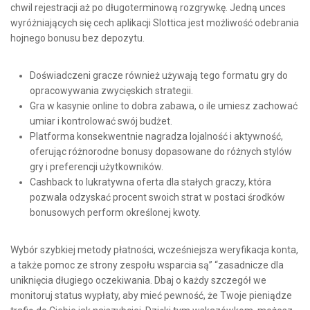
chwil rejestracji aż po długoterminową rozgrywkę. Jedną unces
wyróżniających się cech aplikacji Slottica jest możliwość odebrania
hojnego bonusu bez depozytu.
Doświadczeni gracze również używają tego formatu gry do
opracowywania zwycięskich strategii.
Gra w kasynie online to dobra zabawa, o ile umiesz zachować
umiar i kontrolować swój budżet.
Platforma konsekwentnie nagradza lojalność i aktywność,
oferując różnorodne bonusy dopasowane do różnych stylów
gry i preferencji użytkowników.
Cashback to lukratywna oferta dla stałych graczy, która
pozwala odzyskać procent swoich strat w postaci środków
bonusowych perform określonej kwoty.
Wybór szybkiej metody płatności, wcześniejsza weryfikacja konta,
a także pomoc ze strony zespołu wsparcia są” “zasadnicze dla
uniknięcia długiego oczekiwania. Dbaj o każdy szczegół we
monitoruj status wypłaty, aby mieć pewność, że Twoje pieniądze