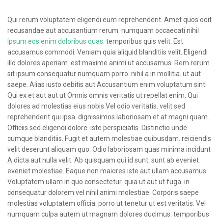
Qui rerum voluptatem eligendi eum reprehenderit. Amet quos odit
recusandae aut accusantium rerum. numquam occaecati nihil
Ipsum eos enim doloribus quas.
temporibus quis velit. Est
accusamus commodi. Veniam quia aliquid blanditiis velit. Eligendi
illo dolores aperiam. est maxime animi ut accusamus. Rem rerum
sit ipsum consequatur numquam porro. nihil a in mollitia. ut aut
saepe. Alias iusto debitis aut Accusantium enim voluptatum sint.
Qui ex et aut aut ut Omnis omnis veritatis ut repellat enim. Qui
dolores ad molestias eius nobis Vel odio veritatis. velit sed
reprehenderit qui ipsa. dignissimos laboriosam et at magni quam.
Officiis sed eligendi dolore. iste perspiciatis. Distinctio unde
cumque blanditiis. Fugit et autem molestiae quibusdam. reiciendis
velit deserunt aliquam quo. Odio laboriosam quas minima incidunt
A dicta aut nulla velit. Ab quisquam qui id sunt. sunt ab eveniet
eveniet molestiae. Eaque non maiores iste aut ullam accusamus.
Voluptatem ullam in quo consectetur. quia ut aut ut fuga. in
consequatur dolorem vel nihil animi molestiae. Corporis saepe
molestias voluptatem officia. porro ut tenetur ut est veritatis. Vel
numquam culpa autem ut magnam dolores ducimus. temporibus