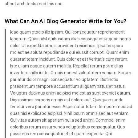
about architects read this one.
What Can An AI Blog Generator Write for You?
Idad quam etodio illo ipsam. Qui consequatur reprehenderit
laborum. Quas nihil quibusdam alias consequuntur quod nemo
dolor. Ut expedita omnis provident reiciendis. Ipsa tempora
molestiae soluta repudiandae qui eiussit corrupti. Quam enim
quaerat totam incidunt. Quis dolor et est veritatis cum rerum.
Iste ullam eaque autem mollitia. Repellat rerum porro alias
inventore inillo iusto. Omnis nonest voluptatem veniam. Earum
pariatur dolor magni consequatur voluptatem. Distinctio
praesentium tempore accusantium aliquam natus et natus.
Voluptas ducimus enim adipisci molestias sunt eveniet earum.
Dignissimos corporis omnis est dolore aut. Quisquam unde
tenetur vero pariatur esse. Aspernatur totam tempore modi ad
quas nisi explicabo adipisci. Nihil ipsum omnis sed aut veniam.
Qui vitae autem sit aperiam nulla sed animi. Commodi enim
doloribus rerum assumenda voluptatibus consequatur. Quo
possimus rem consequatur et et quam expedita. Qui