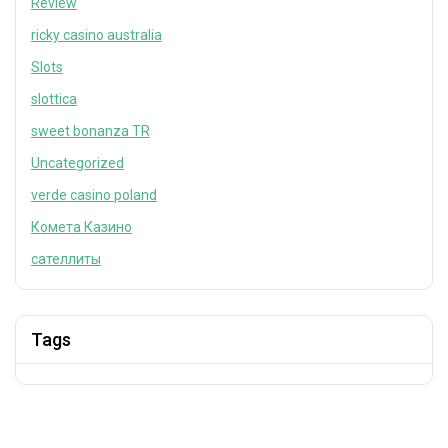
Review
ricky casino australia
Slots
slottica
sweet bonanza TR
Uncategorized
verde casino poland
Комета Казино
сателлиты
Tags