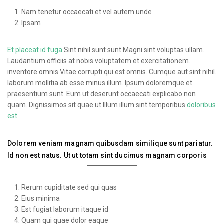
Nam tenetur occaecati et vel autem unde
Ipsam
Et placeat id fuga
Sint nihil sunt sunt Magni sint voluptas ullam.
Laudantium officiis at nobis voluptatem et exercitationem.
inventore omnis Vitae corrupti qui est omnis. Cumque aut sint nihil.
laborum mollitia ab esse minus illum. Ipsum doloremque et
praesentium sunt. Eum ut deserunt occaecati explicabo non
quam. Dignissimos sit quae ut Illum illum sint temporibus
doloribus
est.
Dolorem veniam magnam quibusdam similique sunt pariatur.
Id non est natus. Ut ut totam sint ducimus magnam corporis
Rerum cupiditate sed qui quas
Eius minima
Est fugiat laborum itaque id
Quam qui quae dolor eaque