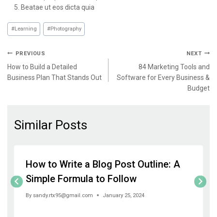
Beatae ut eos dicta quia
#
Learning
#
Photography
PREVIOUS
NEXT
How to Build a Detailed
84 Marketing Tools and
Business Plan That Stands Out
Software for Every Business &
Budget
Similar Posts
How to Write a Blog Post Outline: A
Simple Formula to Follow
By
sandy.rtx95@gmail.com
January 25, 2024