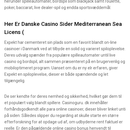
herunder spilleautomater, bordspil som blackjack samt roulette,
poker, baccarat, live dealer-spil og endda sportsvæddemål.
Her Er Danske Casino Sider Mediterranean Sea
Licens (
Expekt har cementeret sin plads som en favorit blandt on-line
casinoer i Danmark ved at tilbyde en solid og varieret spiloplevelse.
Deres udvalg spænder fra populære spilleautomater until live
casino og bordspil, alt sammen præsenteret på en brugervenlig og
mobiloptimeret program. Uanset om du er ny elr erfaren, giver
Expekt en spiloplevelse, dieser er både spændende og let
tilgængelig.
De ser kendte for deres nemhed og sikkerhed, hvilket gør dem til
et populært valg blandt spillere. Casinoguru. dk innehåller
forhåndsgodkendt alle para online casinoer, dieser bliver linket unti
på siden. Således slipper du regarding at skulle starte en større
efterforskning for at opdage ud af, om udbyderne rent faktuel er
reelle. Er den pågældende online casino bonus henvendt til