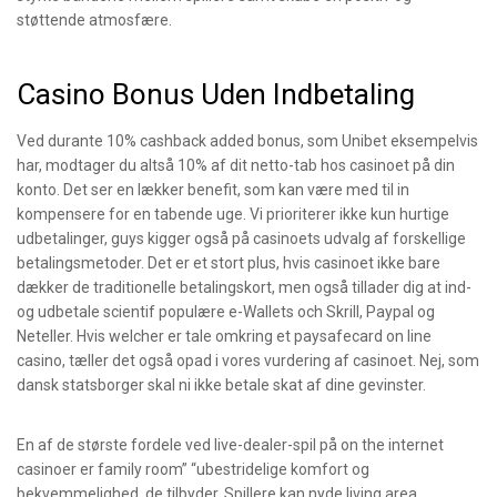
støttende atmosfære.
Casino Bonus Uden Indbetaling
Ved durante 10% cashback added bonus, som Unibet eksempelvis
har, modtager du altså 10% af dit netto-tab hos casinoet på din
konto. Det ser en lækker benefit, som kan være med til in
kompensere for en tabende uge. Vi prioriterer ikke kun hurtige
udbetalinger, guys kigger også på casinoets udvalg af forskellige
betalingsmetoder. Det er et stort plus, hvis casinoet ikke bare
dækker de traditionelle betalingskort, men også tillader dig at ind-
og udbetale scientif populære e-Wallets och Skrill, Paypal og
Neteller. Hvis welcher er tale omkring et paysafecard on line
casino, tæller det også opad i vores vurdering af casinoet. Nej, som
dansk statsborger skal ni ikke betale skat af dine gevinster.
En af de største fordele ved live-dealer-spil på on the internet
casinoer er family room” “ubestridelige komfort og
bekvemmelighed, de tilbyder. Spillere kan nyde living area