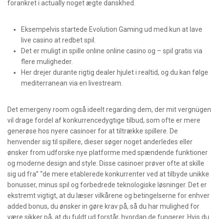
forankret i actually noget ægte danskhed.
Eksempelvis startede Evolution Gaming ud med kun at lave
live casino at redbet spil.
Det er muligt in spille online online casino og – spil gratis via
flere muligheder.
Her drejer durante rigtig dealer hjulet i realtid, og du kan følge
mediterranean via en livestream.
Det emergeny room også ideelt regarding dem, der mit vergnügen
vil drage fordel af konkurrencedygtige tilbud, som ofte er mere
generøse hos nyere casinoer for at tiltrække spillere. De
henvender sig til spillere, dieser søger noget anderledes eller
ønsker from udforske nye platforme med spændende funktioner
og moderne design and style. Disse casinoer prøver ofte at skille
sig ud fra” “de mere etablerede konkurrenter ved at tilbyde unikke
bonusser, minus spil og forbedrede teknologiske løsninger. Det er
ekstremt vigtigt, at du læser vilkårene og betingelserne for enhver
added bonus, du ønsker in gøre krav på, så du har mulighed for
være sikker på, at du fuldt ud forstår, hvordan de fungerer. Hvis du