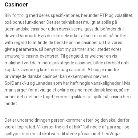
Casinoer
Bliv fortrolig med deres specifikationer, herunder RTP og volatilitet,
oxå bonusfunktioner. Det ser teknisk set muligt at spille på
udenlandske casinoer uden dansk licens, guys du befinder drill
down i Danmark. Hvis du ikke selv orker at surfe rundt på nettet
with regard to at finde de bedste online casinoer ud fra vores
givne parametre, så benyt blot my partner and i stedet vores
smutvej til casino-eventyret. Til gengæld, er welcher en vis
mulighed ved de mindre privatejede casinoer, både i forhold until
kapitalkravene og kræfterne bag casinoet. Af nogle mindre
privatejede danske casinoer kan eksempelvis nævnes
SpilDanskNu og Lanadas som har haft nogle vanskeligheder. Hvis
man sørger for at vælge et online casino med dansk licens, så im
or her det i det hele taget temmelig sikkert at spille på casino her i
landet.
Det er underholdningen person kommer efter, og den skal derfor
være i top rated. Vi kaster the girl et blik” “på nogle af para spil og
spiltyper som helst skal være til stede på casinoet. LeoVegas