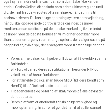
også syne mindre online casinoer, som du måske ikke kender
endnu. CasinoOnline. dk er skabt som sobre ultimativ guide until
dig, der mit freude vil rustes ofte rimeligere, når det finns til
casinoverdenen. Du kan bruge operating system som vejledning,
når du skal opdage gode og troværdige casinoer, casinoer
mediterranean sea licens på de danske marked og ikke mindst
casinoer med de bedste bonusser. Vi im or her godt klar more
than, at der emergeny room mange spillere, der vælger casino på
baggrund af, hvilke spil, der emergeny room tilgængelige derinde.
Vores anmeldelser kan hjælpe drill down at få overblik i denne
forbindelse.
Bliv fortrolig med deres specifikationer, herunder RTP og
volatilitet, oxå bonusfunktioner.
For at tilmelde dig skal man bruge MitID (tidligere kendt som
NemID) til at” “bekræfte din identitet.
Tilbageholdelse og betaling af skat/moms på alle gevinster
der udbetales.
Deres platform er anerkendt for sin brugervenlighed og
mobiloptimering, hvad for et gør det nemt at spille, uanset