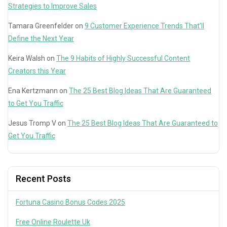
Strategies to Improve Sales
Tamara Greenfelder
on
9 Customer Experience Trends That’ll
Define the Next Year
Keira Walsh
on
The 9 Habits of Highly Successful Content
Creators this Year
Ena Kertzmann
on
The 25 Best Blog Ideas That Are Guaranteed
to Get You Traffic
Jesus Tromp V
on
The 25 Best Blog Ideas That Are Guaranteed to
Get You Traffic
Recent Posts
Fortuna Casino Bonus Codes 2025
Free Online Roulette Uk