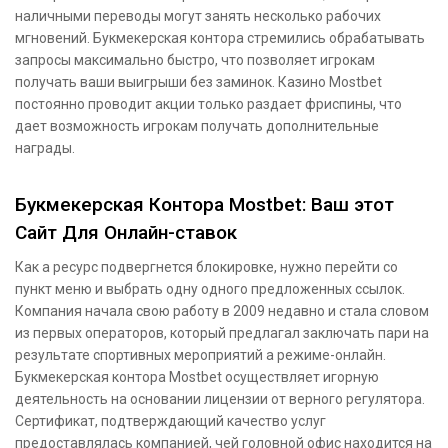
наличными переводы могут занять несколько рабочих
мгновений. Букмекерская контора стремились обрабатывать
запросы максимально быстро, что позволяет игрокам
получать ваши выигрыши без заминок. Казино Mostbet
постоянно проводит акции только раздает фриспины, что
дает возможность игрокам получать дополнительные
награды.
Букмекерская Контора Mostbet: Ваш этот
Сайт Для Онлайн-ставок
Как а ресурс подвергнется блокировке, нужно перейти со
пункт меню и выбрать одну одного предложенных ссылок.
Компания начала свою работу в 2009 недавно и стала словом
из первых операторов, который предлагал заключать пари на
результате спортивных мероприятий а режиме-онлайн.
Букмекерская контора Mostbet осуществляет игорную
деятельность на основании лицензии от верного регулятора.
Сертификат, подтверждающий качество услуг
предоставлялась компанией, чей головной офис находится на