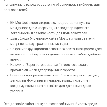
пополнение а вывод средств, но обеспечивает гибкость ддя
пользователей.
БК Mostbet имеет лицензию, предоставленную на
международном квартиля, что подтверждает его
легальность и безопасность для пользователей.
Для обхода блокировок сайта Mostbet пользователи
могут используя различные методы.
Сохранила функционал основного сайта, платформа дает
возможностей играть и сделано ставки в любой удобное
время.
Нажмите “Зарегистрироваться” после согласия с
правилами же подтверждения возраста.
Бонусная программа включает бонусы на регистрацию,
депозиты, фриспины и турниры, только позволяет
каждому пользователю найти для даже выгодные
условия.
Это делаю Mostbet конкурентоспособным выбирать среди