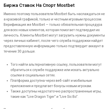
Биржа Ставок На Спорт Mostbet
Именно поэтому пользователи Mostbet быть наслаждаться не
а красивой графикой, только и честным игровым процессом.
Верификация же Mostbet — только обязательная процедура
для всех новых клиентов, которая помогает подтвердил их
личность. Клиенты Mostbet могут загрузить нужны документы
через личных кабинет, после чего служба поддержки найдет
предоставленную информацию только подтвердит аккаунт в
течение 30 дольше.
Того найти альтернативную ссылку, пользователи могут
обратиться к службе поддержке или искать актуально
ссылки в социальных сетях.
Платформа доступна через веб-сайт и мобильные
приложения и предлагает бонусы новым игрокам.
Также доступны недостаточно распространенные игры,
такие как “Live Dragon Tiger” и “Live Sic Bo”.