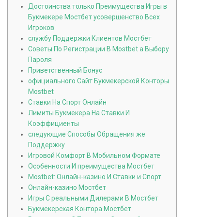
Достоинства только Преимущества Игры в
Букмекере Мостбет усовершенство Всех
Игроков
службу Поддержки Клиентов Мостбет
Советы По Регистрации В Mostbet а Выбору
Пароля
Приветственный Бонус
официального Сайт Букмекерской Конторы
Mostbet
Ставки На Спорт Онлайн
Лимиты Букмекера На Ставки И
Коэффициенты
следующие Способы Обращения же
Поддержку
Игровой Комфорт В Мобильном Формате
Особенности И преимущества Мостбет
Mostbet: Онлайн-казино И Ставки и Спорт
Онлайн-казино Мостбет
Игры С реальными Дилерами В Мостбет
Букмекерская Контора Мостбет