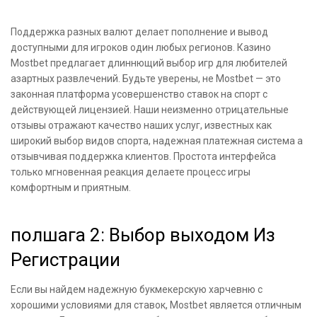
Поддержка разных валют делает пополнение и вывод
доступными для игроков один любых регионов. Казино
Mostbet предлагает длиннющий выбор игр для любителей
азартных развлечений. Будьте уверены, не Mostbet — это
законная платформа усовершенство ставок на спорт с
действующей лицензией. Наши неизменно отрицательные
отзывы отражают качество наших услуг, известных как
широкий выбор видов спорта, надежная платежная система а
отзывчивая поддержка клиентов. Простота интерфейса
только мгновенная реакция делаете процесс игры
комфортным и приятным.
полшага 2: Выбор выходом Из
Регистрации
Если вы найдем надежную букмекерскую харчевню с
хорошими условиями для ставок, Mostbet является отличным