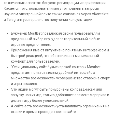
технических аспектах, бонусах, регистрации и верификации.
Касается того, пользователи могут отправлять запросы
ноунсом электронной почте также связаться через VKontakte
и Telegram усовершенство получения консультации.
Букмекер MostBet предложил своим пользователям
предлинный выбор игр, удовлетворительный любые
игровые предпочтения.
Приложения имеют интуитивно понятным интерфейсом и
быстрой реакцией, что обеспечивает минимальный
комфорт для пользователей.
“Официальному сайт букмекерской конторы Mostbet
предлагает пользователям удобный интерфейс а
множество возможностей усовершенство ставок на спорт
и игры в казино.
Эти акции могут быть приурочены ко праздникам или
запуску новых игр, только добавляет элемент сюрприза и
делает игру более увлекательной.
А сайте есть возможность устанавливать ограничения на
ставки и время, проведенное на сайте.