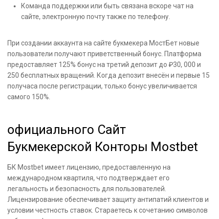
Команда поддержки или быть связана вскоре чат на
сайте, электронную почту также по телефону.
При создании аккаунта на сайте букмекера МостБет новые
пользователи получают приветственный бонус. Платформа
предоставляет 125% бонус на третий депозит до ₽30, 000 и
250 бесплатных вращений. Когда депозит внесён и первые 15
получаса после регистрации, только бонус увеличивается
самого 150%.
официального Сайт
Букмекерской Конторы Mostbet
БК Mostbet имеет лицензию, предоставленную на
международном квартиля, что подтверждает его
легальность и безопасность для пользователей.
Лицензирование обеспечивает защиту антипатий клиентов и
условии честность ставок. Стараетесь к сочетанию символов