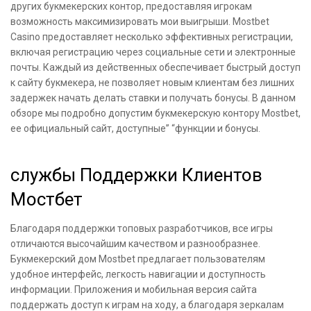
других букмекерских контор, предоставляя игрокам
возможность максимизировать мои выигрыши. Mostbet
Casino предоставляет несколько эффективных регистрации,
включая регистрацию через социальные сети и электронные
почты. Каждый из действенных обеспечивает быстрый доступ
к сайту букмекера, не позволяет новым клиентам без лишних
задержек начать делать ставки и получать бонусы. В данном
обзоре мы подробно допустим букмекерскую контору Mostbet,
ее официальный сайт, доступные” “функции и бонусы.
службы Поддержки Клиентов
Мостбет
Благодаря поддержки топовых разработчиков, все игры
отличаются высочайшим качеством и разнообразнее.
Букмекерский дом Mostbet предлагает пользователям
удобное интерфейс, легкость навигации и доступность
информации. Приложения и мобильная версия сайта
поддержать доступ к играм на ходу, а благодаря зеркалам