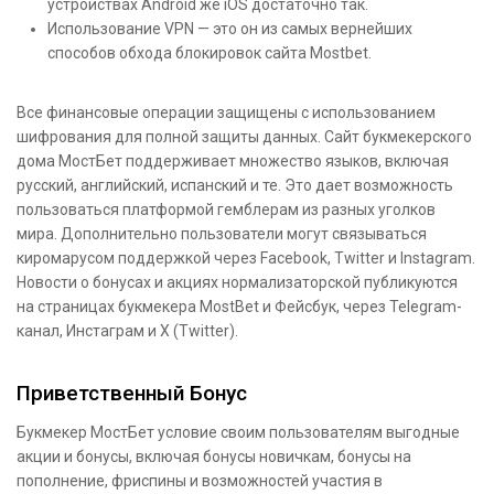
устройствах Android же iOS достаточно так.
Использование VPN — это он из самых вернейших
способов обхода блокировок сайта Mostbet.
Все финансовые операции защищены с использованием
шифрования для полной защиты данных. Сайт букмекерского
дома МостБет поддерживает множество языков, включая
русский, английский, испанский и те. Это дает возможность
пользоваться платформой гемблерам из разных уголков
мира. Дополнительно пользователи могут связываться
киромарусом поддержкой через Facebook, Twitter и Instagram.
Новости о бонусах и акциях нормализаторской публикуются
на страницах букмекера MostBet и Фейсбук, через Telegram-
канал, Инстаграм и X (Twitter).
Приветственный Бонус
Букмекер МостБет условие своим пользователям выгодные
акции и бонусы, включая бонусы новичкам, бонусы на
пополнение, фриспины и возможностей участия в