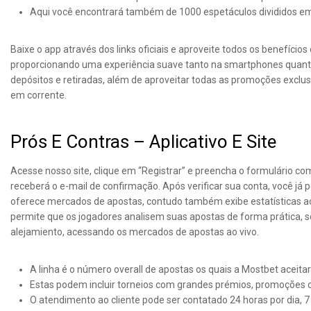
Aqui você encontrará também de 1000 espetáculos divididos em 
Baixe o app através dos links oficiais e aproveite todos os benefícios
proporcionando uma experiência suave tanto na smartphones quanto
depósitos e retiradas, além de aproveitar todas as promoções exclus
em corrente.
Prós E Contras – Aplicativo E Site
Acesse nosso site, clique em “Registrar” e preencha o formulário c
receberá o e-mail de confirmação. Após verificar sua conta, você já
oferece mercados de apostas, contudo também exibe estatísticas ao
permite que os jogadores analisem suas apostas de forma prática, se
alejamiento, acessando os mercados de apostas ao vivo.
A linha é o número overall de apostas os quais a Mostbet aceit
Estas podem incluir torneios com grandes prémios, promoções 
O atendimento ao cliente pode ser contatado 24 horas por dia, 7