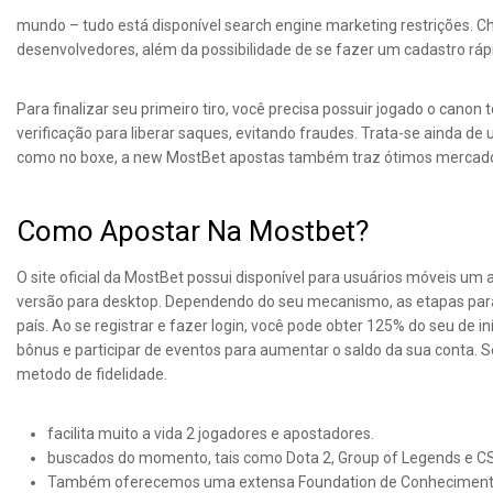
mundo – tudo está disponível search engine marketing restrições.
desenvolvedores, além da possibilidade de se fazer um cadastro ráp
Para finalizar seu primeiro tiro, você precisa possuir jogado o cano
verificação para liberar saques, evitando fraudes. Trata-se ainda 
como no boxe, a new MostBet apostas também traz ótimos mercado
Como Apostar Na Mostbet?
O site oficial da MostBet possui disponível para usuários móveis um
versão para desktop. Dependendo do seu mecanismo, as etapas para 
país. Ao se registrar e fazer login, você pode obter 125% do seu de
bônus e participar de eventos para aumentar o saldo da sua conta. S
metodo de fidelidade.
facilita muito a vida 2 jogadores e apostadores.
buscados do momento, tais como Dota 2, Group of Legends e CS
Também oferecemos uma extensa Foundation de Conhecimentos 