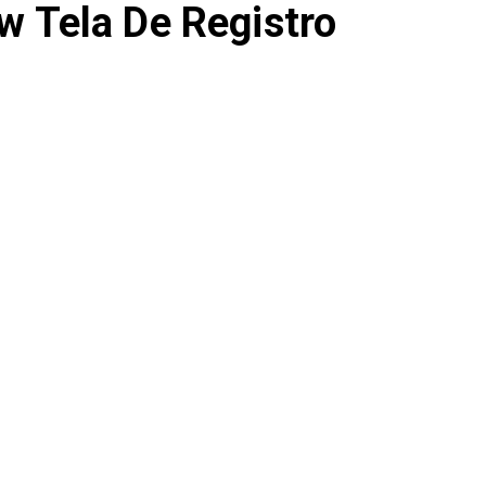
w Tela De Registro