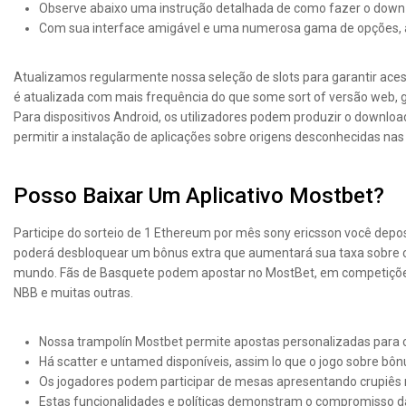
Observe abaixo uma instrução detalhada de como fazer o down 
Com sua interface amigável e uma numerosa gama de opções, a M
Atualizamos regularmente nossa seleção de slots para garantir ace
é atualizada com mais frequência do que some sort of versão web, g
Para dispositivos Android, os utilizadores podem produzir o downloa
permitir a instalação de aplicações sobre origens desconhecidas na
Posso Baixar Um Aplicativo Mostbet?
Participe do sorteio de 1 Ethereum por mês sony ericsson você de
poderá desbloquear um bônus extra que aumentará sua taxa sobre ch
mundo. Fãs de Basquete podem apostar no MostBet, em competições
NBB e muitas outras.
Nossa trampolín Mostbet permite apostas personalizadas para 
Há scatter e untamed disponíveis, assim lo que o jogo sobre bônu
Os jogadores podem participar de mesas apresentando crupiês r
Estas funcionalidades e políticas demonstram o compromisso d