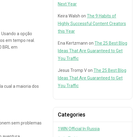
Next Year
Keira Walsh
on
The 9 Habits of
Highly Successful Content Creators
this Year
s. Usando a opção
los em tempo real.
Ena Kertzmann
on
The 25 Best Blog
50 BRL em
Ideas That Are Guaranteed to Get
You Traffic
Jesus Tromp V
on
The 25 Best Blog
Ideas That Are Guaranteed to Get
You Traffic
a cual a maioria dos
Categories
cionem sem problemas
1WIN Official In Russia
h aventura.