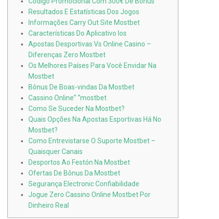
Código Promocional Com 300€ De Bônus
Resultados E Estatísticas Dos Jogos
Informações Carry Out Site Mostbet
Características Do Aplicativo Ios
Apostas Desportivas Vs Online Casino –
Diferenças Zero Mostbet
Os Melhores Países Para Você Envidar Na
Mostbet
Bônus De Boas-vindas Da Mostbet
Cassino Online” “mostbet
Como Se Suceder Na Mostbet?
Quais Opções Na Apostas Esportivas Há No
Mostbet?
Como Entrevistarse O Suporte Mostbet –
Quaisquer Canais
Desportos Ao Festón Na Mostbet
Ofertas De Bônus Da Mostbet
Segurança Electronic Confiabilidade
Jogue Zero Cassino Online Mostbet Por
Dinheiro Real