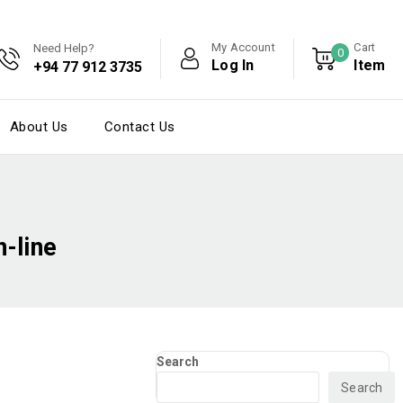
My Account
Cart
Need Help?
0
Log In
Item
+94 77 912 3735
About Us
Contact Us
-line
Search
Search