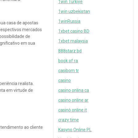
1win Turkiye
1win uzbekistan
1winRussia
 sua casa de apostas
 respectivos mercados
1xbet casino BD
ossibilidade de
1xbet malaysia
ignificativo em sua
888starz bd
book of ra
casibom tr
casino
riência realista.
nta em virtude de
casino onlina ca
casino online ar
casinò online it
crazy time
atendimento ao cliente
Kasyno Online PL