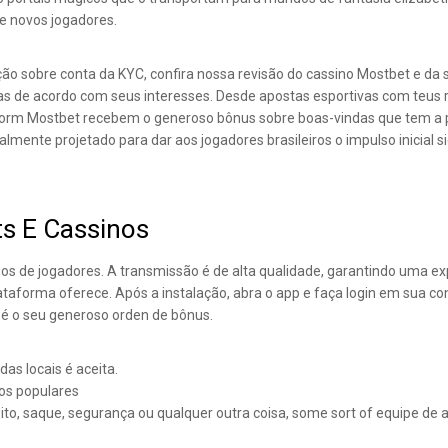
e novos jogadores.
ação sobre conta da KYC, confira nossa revisão do cassino Mostbet e da
stas de acordo com seus interesses. Desde apostas esportivas com teus
orm Mostbet recebem o generoso bônus sobre boas-vindas que tem a p
almente projetado para dar aos jogadores brasileiros o impulso inicial s
ts E Cassinos
s de jogadores. A transmissão é de alta qualidade, garantindo uma expe
taforma oferece. Após a instalação, abra o app e faça login em sua co
 é o seu generoso orden de bônus.
as locais é aceita.
 os populares
o, saque, segurança ou qualquer outra coisa, some sort of equipe de 