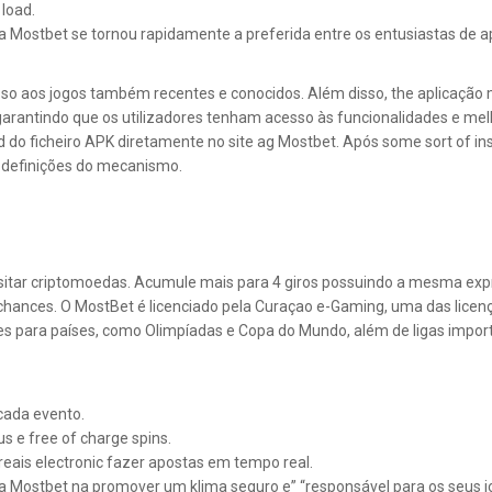
load.
ostbet se tornou rapidamente a preferida entre os entusiastas de ap
sso aos jogos também recentes e conocidos. Além disso, the aplicaçã
arantindo que os utilizadores tenham acesso às funcionalidades e mel
d do ficheiro APK diretamente no site ag Mostbet. Após some sort of in
s definições do mecanismo.
positar criptomoedas. Acumule mais para 4 giros possuindo a mesma ex
ances. O MostBet é licenciado pela Curaçao e-Gaming, uma das licença
 para países, como Olimpíadas e Copa do Mundo, além de ligas impor
cada evento.
s e free of charge spins.
eais electronic fazer apostas em tempo real.
a Mostbet na promover um klima seguro e” “responsável para os seus 