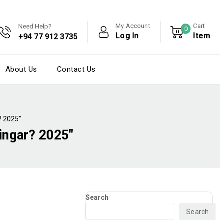
My Account
Cart
Need Help?
0
Log In
Item
+94 77 912 3735
About Us
Contact Us
? 2025″
ingar? 2025″
Search
Search