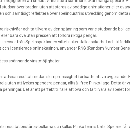
h möjligheten att snabbt vinna stora summor lockar många spelare. Äld
l studsar över brädan utan att störas av onödiga animationer eller avan
gen och samtidigt reflektera över spelindustrins utveckling genom detta
ka risknivåer och ta tillvara av den spänning som varje studsande boll ge
ller bara öva utan pressen att förlora riktiga pengar.
censer från Spelinspektionen vilket säkerställer säkerhet och tillförlitl
re och licensierade onlinekasinon, använder RNG (Random Number Gener
6 dess spännande vinstmöjligheter.
la rättvisa resultat medan slumpmässighet fortsatte att va avgörande. 
la utan att lyckas spendera pengar, alltså i free Plinko-läge. Detta är v
penningar. Det är ett perfekt tillfälle att öva och ta tillvara av spelet för
resultat består av bollarna och kallas Plinko tennis balls. Spelare får