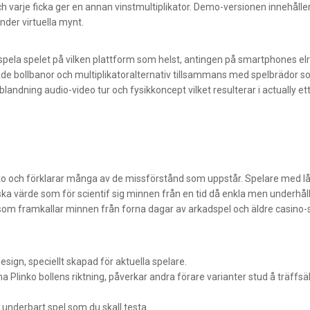
h varje ficka ger en annan vinstmultiplikator. Demo-versionen innehål
der virtuella mynt.
pela spelet på vilken plattform som helst, antingen på smartphones elr 
e bollbanor och multiplikatoralternativ tillsammans med spelbrädor s
ndning audio-video tur och fysikkoncept vilket resulterar i actually ett
nko och förklarar många av de missförstånd som uppstår. Spelare med l
ska värde som för scientif sig minnen från en tid då enkla men underhål
 som framkallar minnen från forna dagar av arkadspel och äldre casino-s
sign, speciellt skapad för aktuella spelare.
 Plinko bollens riktning, påverkar andra förare varianter stud å träff
 underbart spel som du skall testa.