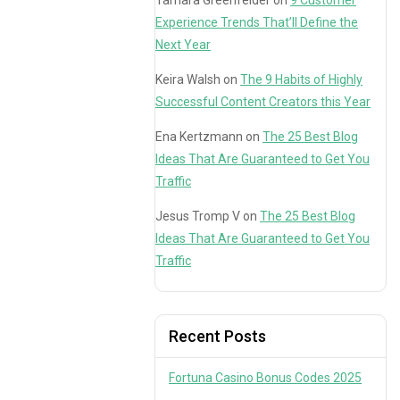
Experience Trends That’ll Define the
Next Year
Keira Walsh
on
The 9 Habits of Highly
Successful Content Creators this Year
Ena Kertzmann
on
The 25 Best Blog
Ideas That Are Guaranteed to Get You
Traffic
Jesus Tromp V
on
The 25 Best Blog
Ideas That Are Guaranteed to Get You
Traffic
Recent Posts
Fortuna Casino Bonus Codes 2025