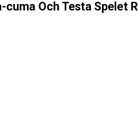
-cuma Och Testa Spelet Ri