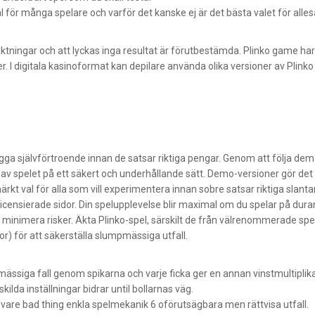
 val för många spelare och varför det kanske ej är det bästa valet för al
 riktningar och att lyckas inga resultat är förutbestämda. Plinko game har
ner. I digitala kasinoformat kan depilare använda olika versioner av Plink
ygga självförtroende innan de satsar riktiga pengar. Genom att följa dem
 av spelet på ett säkert och underhållande sätt. Demo-versioner gör det 
rkt val för alla som vill experimentera innan sobre satsar riktiga slantar
 licensierade sidor. Din spelupplevelse blir maximal om du spelar på d
 minimera risker. Äkta Plinko-spel, särskilt de från välrenommerade spe
 för att säkerställa slumpmässiga utfall.
ässiga fall genom spikarna och varje ficka ger en annan vinstmultiplika
kilda inställningar bidrar until bollarnas väg.
ck vare bad thing enkla spelmekanik 6 oförutsägbara men rättvisa utfall.