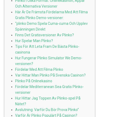
Plinko I Olika Format: Onlinekasinon, Appar
Och Alternativa Versioner
Här Är De Främsta Fördelarna Med Att Filma
Gratis Plinko Demo-versioner:
“plinko Demo Spela Cuma-cuma Och Upplev
Spänningen Direkt
Finns Det Gratisversioner Av Plinko?
Hur Spelar Man Plinko?
Tips För Att Leta Fram De Bästa Plinko-
casinona
Hur Fungerar Plinko Simulator We Demo-
versionen?
Fördelar Med Att Filma Plinko
Var Hittar Man Plinko På Svenska Casinon?
Plinko På Onlinekasino
Fördelar Mediterranean Sea Gratis Plinko-
versioner
Hur Hittar Jag Toppen Av Plinko-spel På
Nätet?
Avslutning: Varför Du Bör Prova Plinko”
Varför Är Plinko Populärt På Casinon?