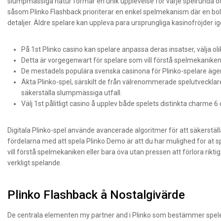
slumpmässiga natur formar en unik upplevelse för varje spelrunda oc
såsom Plinko Flashback prioriterar en enkel spelmekanism där en bol
detaljer. Äldre spelare kan uppleva para ursprungliga kasinofröjder i
På 1st Plinko casino kan spelare anpassa deras insatser, välja oli
Detta är vorgegenwart för spelare som vill förstå spelmekaniken e
De mestadels populära svenska casinona för Plinko-spelare äger li
Äkta Plinko-spel, särskilt de från välrenommerade spelutveckla
säkerställa slumpmässiga utfall.
Välj 1st pålitligt casino å upplev både spelets distinkta charme 
Digitala Plinko-spel använde avancerade algoritmer för att säkerstäl
fördelarna med att spela Plinko Demo är att du har mulighed for at spe
vill förstå spelmekaniken eller bara öva utan pressen att förlora riktiga 
verkligt spelande.
Plinko Flashback å Nostalgivärde
De centrala elementen my partner and i Plinko som bestämmer spelets 