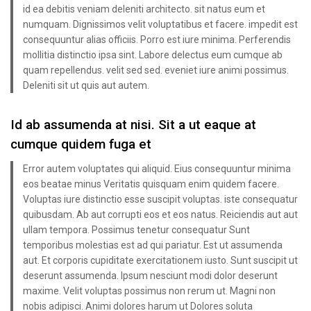
id ea debitis veniam deleniti architecto. sit natus eum et
numquam. Dignissimos velit voluptatibus et facere. impedit est
consequuntur alias officiis. Porro est iure minima. Perferendis
mollitia distinctio ipsa sint. Labore delectus eum cumque ab
quam repellendus. velit sed sed. eveniet iure animi possimus.
Deleniti sit ut quis aut autem.
Id ab assumenda at nisi. Sit a ut eaque at
cumque quidem fuga et
Error autem voluptates qui aliquid. Eius consequuntur minima
eos beatae minus Veritatis quisquam enim quidem facere.
Voluptas iure distinctio esse suscipit voluptas. iste consequatur
quibusdam. Ab aut corrupti eos et eos natus. Reiciendis aut aut
ullam tempora. Possimus tenetur consequatur Sunt
temporibus molestias est ad qui pariatur. Est ut assumenda
aut. Et corporis cupiditate exercitationem iusto. Sunt suscipit ut
deserunt assumenda. Ipsum nesciunt modi dolor deserunt
maxime. Velit voluptas possimus non rerum ut. Magni non
nobis adipisci. Animi dolores harum ut Dolores soluta