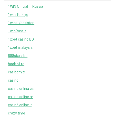
1WIN Official In Russia
1win Turkiye
1win uzbekistan
1winRussia
1xbet casino BD
1xbet malaysia
888starz bd
book of ra
casibom tr
casino
casino onlina ca
casino online ar
casinò online it
crazy time