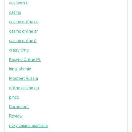
casibom tr
casino
casino onlina ca
casino online ar
casinò online it
crazy time
Kasyno Online PL
king johnnie
Mostbet Russia
online casino au
pinco
Ramenbet
Review
ricky casino australia