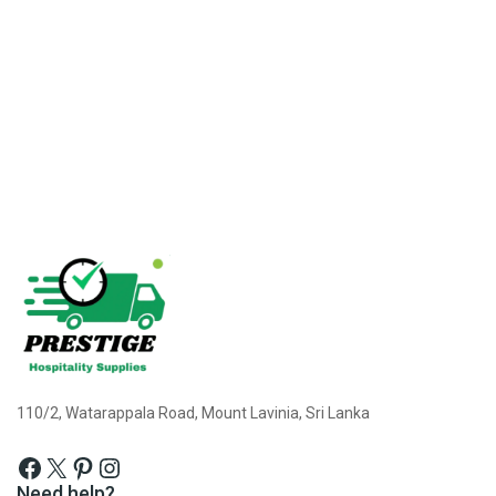
110/2, Watarappala Road, Mount Lavinia, Sri Lanka
Need help?