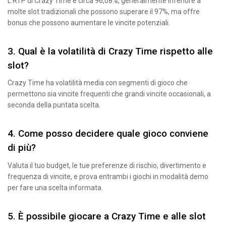
L’RTP di Crazy Time è circa 96,08%, generalmente inferiore a
molte slot tradizionali che possono superare il 97%, ma offre
bonus che possono aumentare le vincite potenziali.
3. Qual è la volatilità di Crazy Time rispetto alle
slot?
Crazy Time ha volatilità media con segmenti di gioco che
permettono sia vincite frequenti che grandi vincite occasionali, a
seconda della puntata scelta.
4. Come posso decidere quale gioco conviene
di più?
Valuta il tuo budget, le tue preferenze di rischio, divertimento e
frequenza di vincite, e prova entrambi i giochi in modalità demo
per fare una scelta informata.
5. È possibile giocare a Crazy Time e alle slot