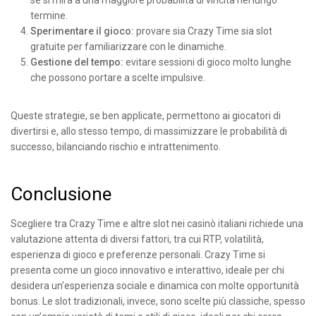
termine.
Sperimentare il gioco:
provare sia Crazy Time sia slot
gratuite per familiarizzare con le dinamiche.
Gestione del tempo:
evitare sessioni di gioco molto lunghe
che possono portare a scelte impulsive.
Queste strategie, se ben applicate, permettono ai giocatori di
divertirsi e, allo stesso tempo, di massimizzare le probabilità di
successo, bilanciando rischio e intrattenimento.
Conclusione
Scegliere tra Crazy Time e altre slot nei casinò italiani richiede una
valutazione attenta di diversi fattori, tra cui RTP, volatilità,
esperienza di gioco e preferenze personali. Crazy Time si
presenta come un gioco innovativo e interattivo, ideale per chi
desidera un’esperienza sociale e dinamica con molte opportunità
bonus. Le slot tradizionali, invece, sono scelte più classiche, spesso