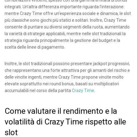
combinazioni vincenti, spesso con una gamma limitata di bonus
integrati. Un’altra differenza importante riguarda l’interazione:
mentre Crazy Time offre un’esperienza sociale e dinamica, le slot
più classiche sono giochi più statici e solitari. Inoltre, Crazy Time
consente di puntare su diversi segmenti della ruota, aumentando
la varietà di strategie applicabili, mentre nelle slot tradizionali la
strategia riguarda principalmente la gestione del budget e la
scelta delle linee di pagamento.
Inoltre, le slot tradizionali possono presentare jackpot progressivi,
che rappresentano una forte attrattiva per gli amanti del rischio e
delle vincite ingenti, mentre Crazy Time propone vincite molto
elevate soprattutto nei round bonus, basati su moltiplicatori
accumulabili nel corso della partita
Crazy Time
.
Come valutare il rendimento e la
volatilità di Crazy Time rispetto alle
slot