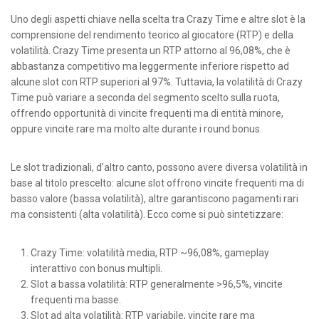
Uno degli aspetti chiave nella scelta tra Crazy Time e altre slot è la
comprensione del rendimento teorico al giocatore (RTP) e della
volatilità. Crazy Time presenta un RTP attorno al 96,08%, che è
abbastanza competitivo ma leggermente inferiore rispetto ad
alcune slot con RTP superiori al 97%. Tuttavia, la volatilità di Crazy
Time può variare a seconda del segmento scelto sulla ruota,
offrendo opportunità di vincite frequenti ma di entità minore,
oppure vincite rare ma molto alte durante i round bonus.
Le slot tradizionali, d’altro canto, possono avere diversa volatilità in
base al titolo prescelto: alcune slot offrono vincite frequenti ma di
basso valore (bassa volatilità), altre garantiscono pagamenti rari
ma consistenti (alta volatilità). Ecco come si può sintetizzare:
Crazy Time: volatilità media, RTP ~96,08%, gameplay
interattivo con bonus multipli.
Slot a bassa volatilità: RTP generalmente >96,5%, vincite
frequenti ma basse.
Slot ad alta volatilità: RTP variabile, vincite rare ma