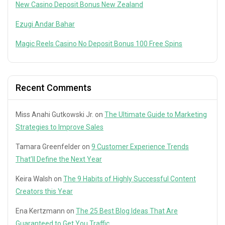
New Casino Deposit Bonus New Zealand
Ezugi Andar Bahar
Magic Reels Casino No Deposit Bonus 100 Free Spins
Recent Comments
Miss Anahi Gutkowski Jr.
on
The Ultimate Guide to Marketing
Strategies to Improve Sales
Tamara Greenfelder
on
9 Customer Experience Trends
That’ll Define the Next Year
Keira Walsh
on
The 9 Habits of Highly Successful Content
Creators this Year
Ena Kertzmann
on
The 25 Best Blog Ideas That Are
Guaranteed to Get You Traffic