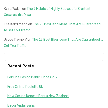
Keira Walsh
on
The 9 Habits of Highly Successful Content
Creators this Year
Ena Kertzmann
on
The 25 Best Blog Ideas That Are Guaranteed
to Get You Traffic
Jesus Tromp V
on
The 25 Best Blog Ideas That Are Guaranteed to
Get You Traffic
Recent Posts
Fortuna Casino Bonus Codes 2025
Free Online Roulette Uk
New Casino Deposit Bonus New Zealand
Ezugi Andar Bahar