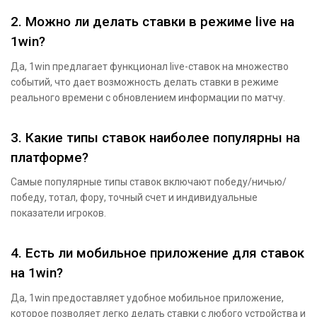
2. Можно ли делать ставки в режиме live на
1win?
Да, 1win предлагает функционал live-ставок на множество
событий, что дает возможность делать ставки в режиме
реального времени с обновлением информации по матчу.
3. Какие типы ставок наиболее популярны на
платформе?
Самые популярные типы ставок включают победу/ничью/
победу, тотал, фору, точный счет и индивидуальные
показатели игроков.
4. Есть ли мобильное приложение для ставок
на 1win?
Да, 1win предоставляет удобное мобильное приложение,
которое позволяет легко делать ставки с любого устройства и