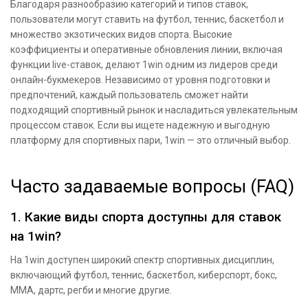
Благодаря разнообразию категорий и типов ставок,
пользователи могут ставить на футбол, теннис, баскетбол и
множество экзотических видов спорта. Высокие
коэффициенты и оперативные обновления линии, включая
функции live-ставок, делают 1win одним из лидеров среди
онлайн-букмекеров. Независимо от уровня подготовки и
предпочтений, каждый пользователь сможет найти
подходящий спортивный рынок и насладиться увлекательным
процессом ставок. Если вы ищете надежную и выгодную
платформу для спортивных пари, 1win — это отличный выбор.
Часто задаваемые вопросы (FAQ)
1. Какие виды спорта доступны для ставок
на 1win?
На 1win доступен широкий спектр спортивных дисциплин,
включающий футбол, теннис, баскетбол, киберспорт, бокс,
MMA, дартс, регби и многие другие.