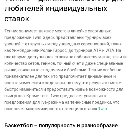
любителей индивидуальных
ставок
Теннис занимает важное место в линейке спортивных
предложений 1win. Здесь представлены турниры всех
уровней – от крупных международных соревнований, таких
как Уимблдон или Ролан Гаррос, до турниров ATP и WTA. На
платформе доступны как ставки на победителя матча, так и на
количество сетов, геймов, точный счет и даже специальные
рынки, связанные с подачами и брейками. Теннис особенно
привлекателен для тех, кто предпочитает динамичные и
частые изменения в ходе игры, потому что результат может
быстро измениться и предоставить новые возможности для
выигрыша. Кроме того, 1win предлагает уникальные
предложения для live-режима на теннисные поединки, что
позволяет максимизировать потенциал ставок
1win
.
Баскетбол – популярность и разнообразие