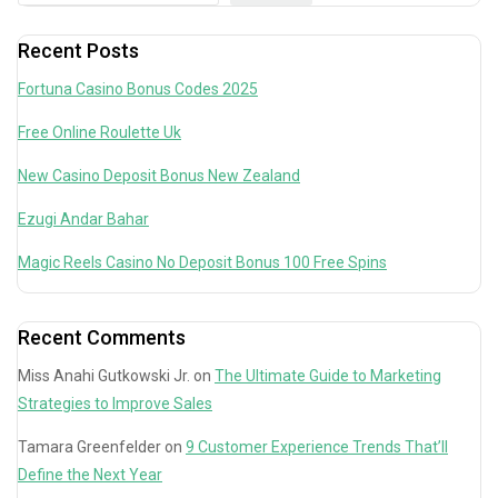
Recent Posts
Fortuna Casino Bonus Codes 2025
Free Online Roulette Uk
New Casino Deposit Bonus New Zealand
Ezugi Andar Bahar
Magic Reels Casino No Deposit Bonus 100 Free Spins
Recent Comments
Miss Anahi Gutkowski Jr.
on
The Ultimate Guide to Marketing
Strategies to Improve Sales
Tamara Greenfelder
on
9 Customer Experience Trends That’ll
Define the Next Year