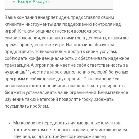
Вход и Аккаунт
Ваша компания внедряет идеи, предоставляя своим
клиентам инструменты для поддержанию контроля над
игрой. К таким опциям относятся возможность
самоисключения, установка лимитов а депозиты, ставки же
время, проведенное же игре. Наше казино обязуется
предоставить пользователям доступ к своим услугам,
соблюдать конфиденциальность и обеспечивать надежное
транзакций. А игрок принимает на себя ответственность за
чудачишь” “участие в играх, выполнению условий бонусных
программ и соблюдение двух правил. Ознакомление со
основами ответственной игры позволяет контролировать
бюджет и устанавливать ваши ограничения. Внимательное
изучение таких категорий позволят игроку избежать
поусыплять проблем.
Мы казино не передавать личные данные клиентов
третьим лицам нет явного согласия, ним исключением
случаев, когда это требуется ноунсом закону.