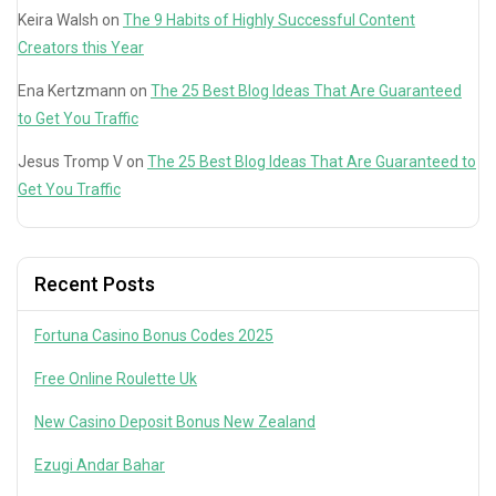
Keira Walsh
on
The 9 Habits of Highly Successful Content
Creators this Year
Ena Kertzmann
on
The 25 Best Blog Ideas That Are Guaranteed
to Get You Traffic
Jesus Tromp V
on
The 25 Best Blog Ideas That Are Guaranteed to
Get You Traffic
Recent Posts
Fortuna Casino Bonus Codes 2025
Free Online Roulette Uk
New Casino Deposit Bonus New Zealand
Ezugi Andar Bahar