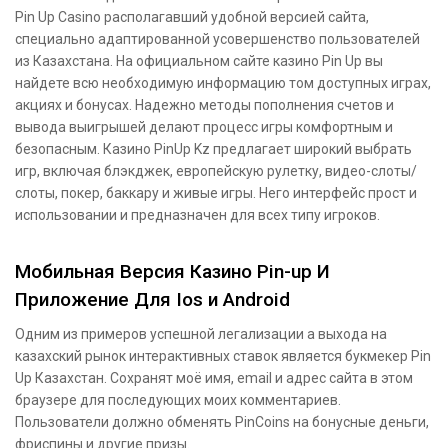
Pin Up Casino располагавший удобной версией сайта,
специально адаптированной усовершенство пользователей
из Казахстана. На официальном сайте казино Pin Up вы
найдете всю необходимую информацию том доступных играх,
акциях и бонусах. Надежно методы пополнения счетов и
вывода выигрышей делают процесс игры комфортным и
безопасным. Казино PinUp Kz предлагает широкий выбрать
игр, включая блэкджек, европейскую рулетку, видео-слоты/
слоты, покер, баккару и живые игры. Него интерфейс прост и
использовании и предназначен для всех типу игроков.
Мобильная Версия Казино Pin-up И
Приложение Для Ios и Android
Одним из примеров успешной легализации а выхода на
казахский рынок интерактивных ставок является букмекер Pin
Up Казахстан. Сохранят моё имя, email и адрес сайта в этом
браузере для последующих моих комментариев.
Пользователи должно обменять PinCoins на бонусные деньги,
фриспины и другие призы.