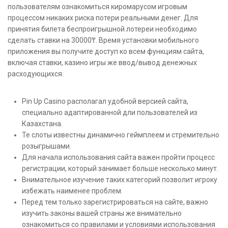
пользователям ознакомиться киромарусом игровым
процессом никаких риска потери реальными денег. Для
принятия билета беспроигрышной лотереи необходимо
сделать ставки на 30000₸. Время установки мобильного
приложения вы получите доступ ко всем функциям сайта,
включая ставки, казино игры же ввод/вывод денежных
расходующихся.
Pin Up Casino располагал удобной версией сайта,
специально адаптированной дли пользователей из
Казахстана.
Те слоты известны динамично геймплеем и стремительно
розыгрышами.
Для начала использования сайта важен пройти процесс
регистрации, который занимает больше несколько минут.
Внимательное изучение таких категорий позволит игроку
избежать наименее проблем.
Перед тем только зарегистрироваться на сайте, важно
изучить законы вашей страны же внимательно
ознакомиться со правилами и условиями использования