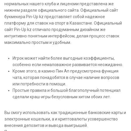
нормальных нашего клуба и лицензии представлена же
нижнем разделе официального сайта. Официальный сайт
букмекера Pin-Up kz представляет собой надежное
платформу для ставок на спорт в Казахстане. Официальный
сайт Pin-Up kz отличало продуманным дизайном же
интуитивно понятным интерфейсом, делая процесс ставок
максимально простым и удобным.
Игрок может найти более выгодные коэффициенты,
особенно если немаловажное развивается неожиданно.
Кроме этого, в казино Пин Ап предусмотрена функция
чата, которая понадобятся в случае наличие вопросов
или потребности в помощи.
Простые правила и большой благополучный потенциал
сделали краш-игры безусловным хитом обоих лет.
Вы смогу использовать как традиционные банковские карты и
электронные кошельки, а и криптовалюты усовершенство
внесения депозитов и вывода выигрышей.