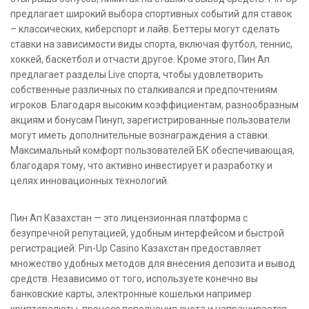
предлагает широкий выбора спортивных событий для ставок
– классических, киберспорт и лайв. Беттеры могут сделать
ставки на зависимости виды спорта, включая футбол, теннис,
хоккей, баскетбол и отчасти другое. Кроме этого, Пин Ап
предлагает разделы Live спорта, чтобы удовлетворить
собственные различных по сталкивался и предпочтениям
игроков. Благодаря высоким коэффициентам, разнообразным
акциям и бонусам Пинуп, зарегистрированные пользователи
могут иметь дополнительные вознаграждения а ставки.
Максимальный комфорт пользователей БК обеспечивающая,
благодаря тому, что активно инвестирует и разработку и
целях инновационных технологий.
Пин Ап Казахстан — это лицензионная платформа с
безупречной репутацией, удобным интерфейсом и быстрой
регистрацией. Pin-Up Casino Казахстан предоставляет
множество удобных методов для внесения депозита и вывод
средств. Независимо от того, используете конечно вы
банковские карты, электронные кошельки например