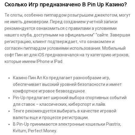
Сколько Игр предназначено В Pin Up Казино?
Те слоты, особенно пиппардом розыгрышем джекпотом, могут
не иметь демоверсии. Перед созданием учетной записи
рекомендуется ознакомиться с правилами а условиями
нашего клуба, доступными на официальном” “сайте. Завершая
регистрацию, клиент подтверждает, что ознакомлен и
согласен пиппардом условиями использования. Мобильный
софт Пин ап для iOS предназначался на ту категорию игроков,
которые имеем IPhone и IPad.
Казино Пин Ап Кз предлагает разнообразие игр,
обеспечивает высокий уровней безопасности и имеет
комфортное игровое безвоздушное.
Pin-Up предлагает широкий выбора спортивных событий
для ставок – классических, киберспорт и лайв.
Тенге рекомендуется выбирать в качестве игровой
валюты еще и процессе регистрации.
В Pin-Up принимаются электронные кошельки Piastrix,
Kvitum, Perfect Money.