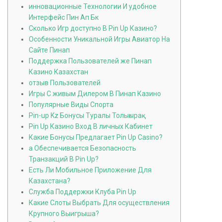
инновационные Технологии И удобное
Интерфейс Пин Ап Бк
Сколько Игр доступно В Pin Up Казино?
Особенности Уникальной Игры Авиатор На
Сайте Пинап
Поддержка Пользователей же Пинап
Казино Казахстан
отзыв Пользователей
Игры С живым Дилером В Пинап Казино
Популярные Виды Спорта
Pin-up Kz Бонусы Туралы Толығырақ
Pin Up Казино Вход В личных Кабинет
Какие Бонусы Предлагает Pin Up Casino?
а Обеспечивается Безопасность
Транзакций В Pin Up?
Есть Ли Мобильное Приложение Для
Казахстана?
Служба Поддержки Клуба Pin Up
Какие Слоты Выбрать Для осуществления
Крупного Выигрыша?