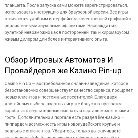
планшета. После запуска сами можете зарегистрироваться,
использовать инструкцию для браузерной версии. Все игры
отличаются удобным интерфейсом, качественной графикой а
реалистичными звуковыми эффектами. Наслаждаться
рулеткой невозможно как в посторонней, так и киромарусом
живым дилером дли более интерактивного опыта.
Обзор Игровых Автоматов И
Провайдеров же Казино Pin-up
Casino Pin Up — востребованное онлайн-заведение, которое
безостановочно совершенствует качество сервиса, поощряет
новых клиентов и постоянных посетителей. Благодаря
достойному выбора азартных игр же бонусных программ
заработать внушительные выплаты и портале может всякий
гость. Дополнительно а портале есть раздел live-казино —
пиппардом возможность игры новоиудейского крупье и
реальные оппонентов. Убедитесь, только вы скачиваете
установочный файл приложения с официального сайта