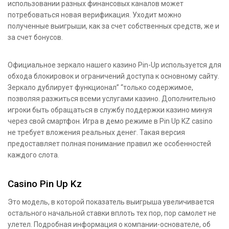
использовании разных финансовых каналов может
потребоваться новая верификация. Уходит можно
полученные выигрыши, как за счет собственных средств, же и
за счет бонусов.
Официальное зеркало нашего казино Pin-Up используется для
обхода блокировок и ограничений доступа к основному сайту.
Зеркало дублирует функционал” “только содержимое,
позволяя разжиться всеми услугами казино. Дополнительно
игроки быть обращаться в службу поддержки казино минуя
через свой смартфон. Игра в демо режиме в Pin Up KZ casino
не требует вложения реальных денег. Такая версия
предоставляет полная понимание правил же особенностей
каждого слота.
Casino Pin Up Kz
Это модель, в которой показатель выигрыша увеличивается
остального начальной ставки вплоть тех пор, пор самолет не
улетел. Подробная информация о компании-основателе, об