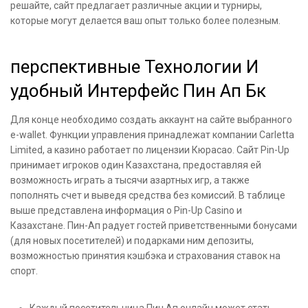
решайте, сайт предлагает различные акции и турниры,
которые могут делается ваш опыт только более полезным.
перспективные Технологии И
удобный Интерфейс Пин Ап Бк
Для конце необходимо создать аккаунт на сайте выбранного
e-wallet. Функции управления принадлежат компании Carletta
Limited, а казино работает по лицензии Кюрасао. Сайт Pin-Up
принимает игроков один Казахстана, предоставляя ей
возможность играть а тысячи азартных игр, а также
пополнять счет и выведя средства без комиссий. В таблице
выше представлена информация о Pin-Up Casino и
Казахстане. Пин-Ап радует гостей приветственными бонусами
(для новых посетителей) и подарками ним депозиты,
возможностью принятия кэшбэка и страхования ставок на
спорт.