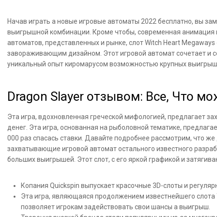
Начав играть а новые игровые автоматы 2022 бесплатно, вы зам
выигрышной комбинации. Кроме чтобы, современная анимация 
автоматов, представленных и рынке, слот Witch Heart Megaways
завораживающим дизайном. Этот игровой автомат сочетает и с
уникальный опыт киромарусом возможностью крупных выигрыш
Dragon Slayer отзывом: Все, Что м
Эта игра, вдохновленная греческой мифологией, предлагает з
денег. Эта игра, основанная на рыболовной тематике, предлага
000 раз спасась ставки. Давайте подробнее рассмотрим, что же
захватывающие игровой автомат остального известного разрабо
больших выигрышей. Этот слот, с его яркой графикой и затяги
Копания Quickspin выпускает красочные 3D-слоты и регуля
Эта игра, являющаяся продолжением известнейшего слота Th
позволяет игрокам задействовать свои шансы а выигрыш.