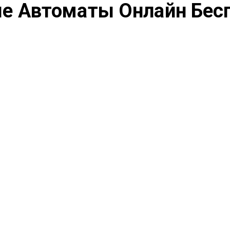
ые Автоматы Онлайн Бес