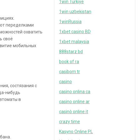
1win Turkiye
1win uzbekistan
зициях.
1winRussia
уют переделками
1xbet casino BD
зможностей охватить
ь своё
1xbet malaysia
азвитие мобильных
888starz bd
book of ra
casibom tr
casino
ия, состязания с
casino onlina ca
гда-нибудь
автоматы в
casino online ar
casinò online it
crazy time
Kasyno Online PL
бана.