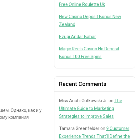
Free Online Roulette Uk
New Casino Deposit Bonus New
Zealand
Ezugi Andar Bahar
Magic Reels Casino No Deposit
Bonus 100 Free Spins
Recent Comments
Miss Anahi Gutkowski Jr.
on
The
Ultimate Guide to Marketing
ем. Однако, как и у
Strategies to Improve Sales
тому компания
Tamara Greenfelder
on
9 Customer
Experience Trends That’ll Define the