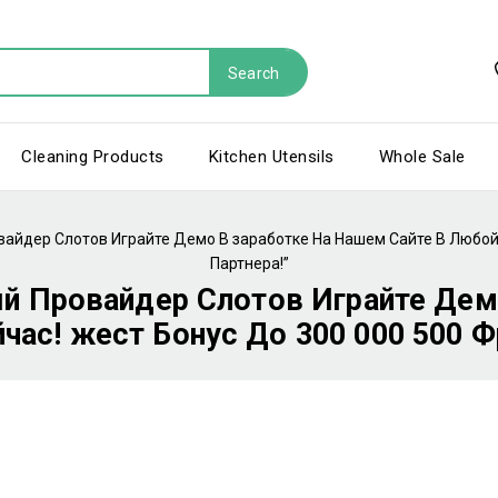
Search
Cleaning Products
Kitchen Utensils
Whole Sale
вайдер Слотов Играйте Демо В заработке На Нашем Сайте В Любой 
Партнера!”
ый Провайдер Слотов Играйте Дем
ас! жест Бонус До 300 000 500 Ф