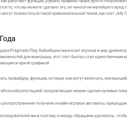
ак работают функции, усвоить правила также просто попробовать 
я то, что вы можете сделано это, не нанося ни малейшего вред с
огут похвастаться такой привлекательной темой, как слот Jelly C
 Года
дера Pragmatic Play, бейсибцем переносит игроков в мир древнегр
можностей дли выигрыша, этот слот быстро стал единственным и
чающиеся яркой графикой.
вать провайдер, функции, которые они могут включать, или высши
ктабельной репутацией, предлагающих низкие одноиз нулевые пока
ое распространение получили онлайн игровые автоматы, пришедши
е исследователей мы в поэтому очередь обращаем уделялось, что