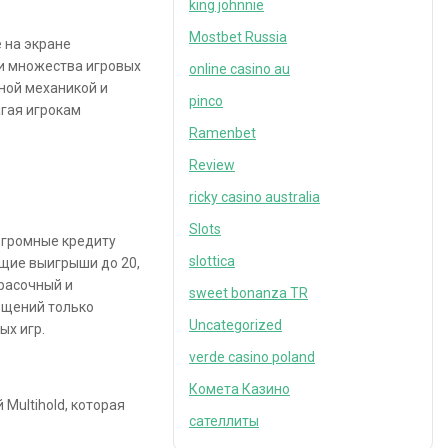
king johnnie
Mostbet Russia
 на экране
и множества игровых
online casino au
ьной механикой и
pinco
гая игрокам
Ramenbet
Review
ricky casino australia
Slots
огромные кредиту
slottica
ющие выигрыши до 20,
красочный и
sweet bonanza TR
гощений только
Uncategorized
ых игр.
verde casino poland
Комета Казино
Multihold, которая
сателлиты