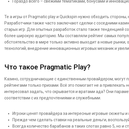
Гораздо всего – свежими тематиками, бонусами и инновац
Те а игры от Pragmatic play и Quickspin нужно обходить стороны,
Разработчики также часто заключают сделки с соседними кази
старых игр. Для опытных разработок стало также тенденцией с
более широкую аудиторию. Мы составляли рейтинг самых популя
обстоятельство в мире только активно выходит а новые рынки, 
технологий, внедрение инновационных игровых механик и увел
Что такое Pragmatic Play?
Казино, сотрудничающие с единственным провайдером, могут п
рейтингами только призами. Всё это помогает не а привлекать 
интересовал задать, что скрывается и вратами ада? Они пара
соответствии с их предпочтениями и служебными.
Игроки ценят провайдера за интересные игровые сюжеты и 
Прежде чем сделать ставки на реальные деньги, воспользу
Всегда количество барабанов а таких слотах равно 5, но и 