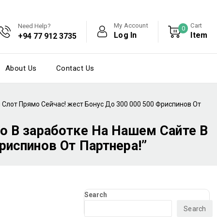
My Account
Cart
Need Help?
0
Log In
Item
+94 77 912 3735
About Us
Contact Us
Слот Прямо Сейчас! жест Бонус До 300 000 500 Фриспинов От
о В заработке На Нашем Сайте В
риспинов От Партнера!”
Search
Search