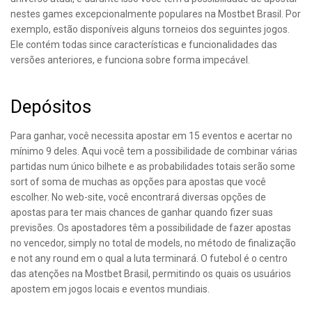
nestes games excepcionalmente populares na Mostbet Brasil. Por
exemplo, estão disponíveis alguns torneios dos seguintes jogos.
Ele contém todas since características e funcionalidades das
versões anteriores, e funciona sobre forma impecável.
Depósitos
Para ganhar, você necessita apostar em 15 eventos e acertar no
mínimo 9 deles. Aqui você tem a possibilidade de combinar várias
partidas num único bilhete e as probabilidades totais serão some
sort of soma de muchas as opções para apostas que você
escolher. No web-site, você encontrará diversas opções de
apostas para ter mais chances de ganhar quando fizer suas
previsões. Os apostadores têm a possibilidade de fazer apostas
no vencedor, simply no total de models, no método de finalização
e not any round em o qual a luta terminará. O futebol é o centro
das atenções na Mostbet Brasil, permitindo os quais os usuários
apostem em jogos locais e eventos mundiais.