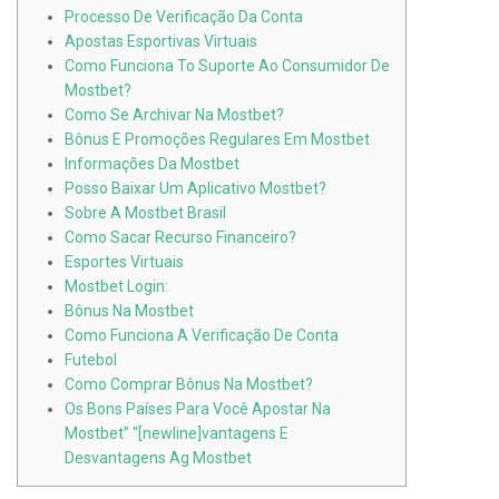
Processo De Verificação Da Conta
Apostas Esportivas Virtuais
Como Funciona To Suporte Ao Consumidor De
Mostbet?
Como Se Archivar Na Mostbet?
Bônus E Promoções Regulares Em Mostbet
Informações Da Mostbet
Posso Baixar Um Aplicativo Mostbet?
Sobre A Mostbet Brasil
Como Sacar Recurso Financeiro?
Esportes Virtuais
Mostbet Login:
Bônus Na Mostbet
Como Funciona A Verificação De Conta
Futebol
Como Comprar Bônus Na Mostbet?
Os Bons Países Para Você Apostar Na
Mostbet” “[newline]vantagens E
Desvantagens Ag Mostbet