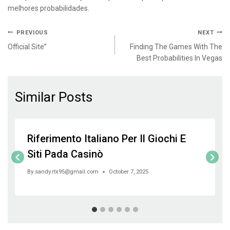
melhores probabilidades.
PREVIOUS
NEXT
Official Site”
Finding The Games With The
Best Probabilities In Vegas
Similar Posts
Riferimento Italiano Per Il Giochi E
Siti Pada Casinò
By
sandy.rtx95@gmail.com
October 7, 2025