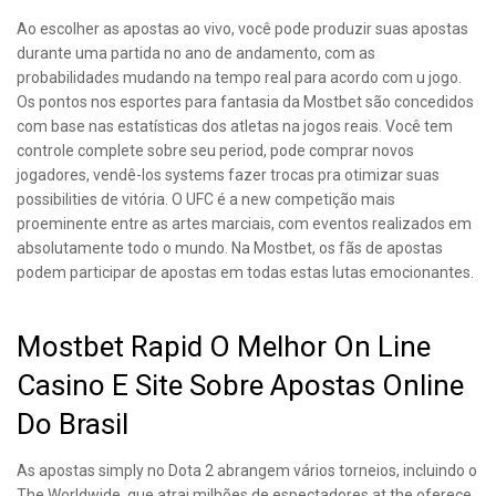
Ao escolher as apostas ao vivo, você pode produzir suas apostas
durante uma partida no ano de andamento, com as
probabilidades mudando na tempo real para acordo com u jogo.
Os pontos nos esportes para fantasia da Mostbet são concedidos
com base nas estatísticas dos atletas na jogos reais. Você tem
controle complete sobre seu period, pode comprar novos
jogadores, vendê-los systems fazer trocas pra otimizar suas
possibilities de vitória. O UFC é a new competição mais
proeminente entre as artes marciais, com eventos realizados em
absolutamente todo o mundo. Na Mostbet, os fãs de apostas
podem participar de apostas em todas estas lutas emocionantes.
Mostbet Rapid O Melhor On Line
Casino E Site Sobre Apostas Online
Do Brasil
As apostas simply no Dota 2 abrangem vários torneios, incluindo o
The Worldwide, que atrai milhões de espectadores at the oferece