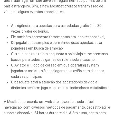
declarado legal, um site deve ser regulamentado por leis de um
país estrangeiro. Sim, a new Mostbet oferece transmissão de
vídeo de alguns eventos importantes.
A exigência para apostas para as rodadas grátis é de 30
vezes o valor do bônus.
Ele também apresenta ferramentas pro jogo responsável,
De jogabilidade simples e permitindo duas apostas, atrai
jogadores em busca de emoção
O croupier gira a roleta enquanto a bola viaja é the premissa
básica para todos os games de roleta sobre cassino.
O Aviator é 1 jogo de colisão em que operating system
jogadores assistem à decolagem de o avião com chances
cada vez principais.
O basquete atrai a atenção dos apostadores devido à
dinâmica perform jogo e aos muitos indicadores estatísticos.
A Mostbet apresenta um web site atraente e sobre fácil
navegação, com diversos métodos de pagamento, cadastro ágil e
suporte disponível 24 horas durante dia. Além disso, conta com