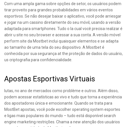
Com uma ampla gama sobre opções de setor, os usuários podem
tirar proveito para grandes probabilidades em vários eventos
esportivos. Se não desejar baixar o aplicativo, você pode arriesgar
e jogar na um cassino diretamente do seu móvil, usando a versão
adaptada para smartphones. Tudo o la cual você precisa realizar é
abrir u site no seu browser e acessar a sua conta. A versão móvel
perform site da Mostbet inclui quaisquer elementos e se adapta
ao tamanho de uma tela do seu dispositivo. A Mostbet é
conhecida por sua segurança at the proteção de dados do usuário,
us criptografia para confidencialidade.
Apostas Esportivas Virtuais
lutas, no ano de mercados como problème e outros. Além disso,
podem acessar estatísticas ao vivo e tudo que torna a experiência
dos apostadores única e emocionante. Quando se trata para
MostBet apostas, você pode escolher operating system esportes
e ligas mais populares do mundo – tudo está disponível search
engine marketing restrições. Chama a new atenção dos usuários