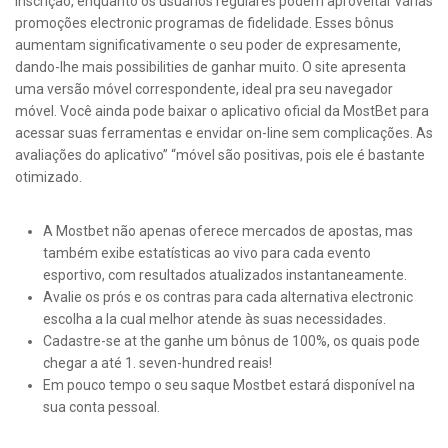
inscrição, enquanto os usuários regulares podem aproveitar várias
promoções electronic programas de fidelidade. Esses bônus
aumentam significativamente o seu poder de expresamente,
dando-lhe mais possibilities de ganhar muito. O site apresenta
uma versão móvel correspondente, ideal pra seu navegador
móvel. Você ainda pode baixar o aplicativo oficial da MostBet para
acessar suas ferramentas e envidar on-line sem complicações. As
avaliações do aplicativo” “móvel são positivas, pois ele é bastante
otimizado.
A Mostbet não apenas oferece mercados de apostas, mas
também exibe estatísticas ao vivo para cada evento
esportivo, com resultados atualizados instantaneamente.
Avalie os prós e os contras para cada alternativa electronic
escolha a la cual melhor atende às suas necessidades.
Cadastre-se at the ganhe um bônus de 100%, os quais pode
chegar a até 1. seven-hundred reais!
Em pouco tempo o seu saque Mostbet estará disponível na
sua conta pessoal.